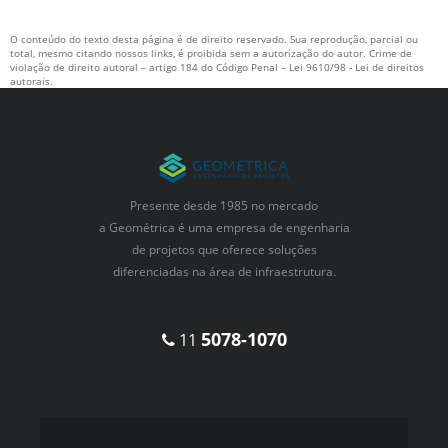
O conteúdo do texto desta página é de direito reservado. Sua reprodução, parcial ou
total, mesmo citando nossos links, é proibida sem a autorização do autor. Crime de
violação de direito autoral – artigo 184 do Código Penal –
Lei 9610/98 - Lei de direitos
autorais
.
Presente desde 1985 no mercado
a Geométrica é uma empresa de engenharia
de projetos que oferece soluções
diferenciadas na área de infraestrutura.
5078-1070
11