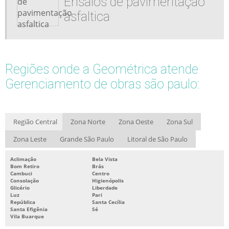
Ensaios de pavimentação
asfaltica
Regiões onde a Geométrica atende
Gerenciamento de obras são paulo:
Região Central
Zona Norte
Zona Oeste
Zona Sul
Zona Leste
Grande São Paulo
Litoral de São Paulo
Aclimação
Bela Vista
Bom Retiro
Brás
Cambuci
Centro
Consolação
Higienópolis
Glicério
Liberdade
Luz
Pari
República
Santa Cecília
Santa Efigênia
Sé
Vila Buarque