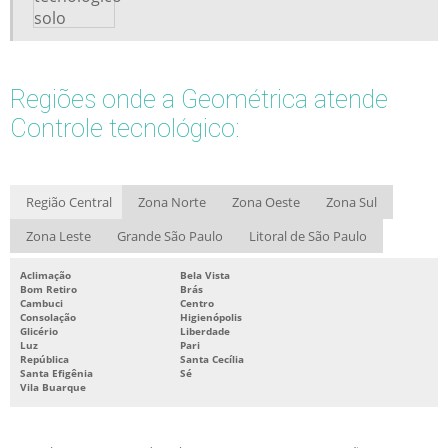
Regiões onde a Geométrica atende
Controle tecnológico:
Região Central
Zona Norte
Zona Oeste
Zona Sul
Zona Leste
Grande São Paulo
Litoral de São Paulo
Aclimação
Bela Vista
Bom Retiro
Brás
Cambuci
Centro
Consolação
Higienópolis
Glicério
Liberdade
Luz
Pari
República
Santa Cecília
Santa Efigênia
Sé
Vila Buarque