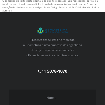
O conteúdo do texto desta página é de direito reservado. Sua reprodução, parcial ou
total, mesmo citando nossos links, é proibida sem a autorização do autor. Crime de
violação de direito autoral – artigo 184 do Código Penal –
Lei 9610/98 - Lei de direitos
autorais
.
Presente desde 1985 no mercado
a Geométrica é uma empresa de engenharia
de projetos que oferece soluções
diferenciadas na área de infraestrutura.
5078-1070
11
Home