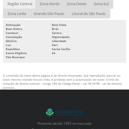
Região Central
Zona Norte
Zona Oeste
Zona Sul
Zona Leste
Grande São Paulo
Litoral de São Paulo
Aclimação
Bela Vista
Bom Retiro
Brás
Cambuci
Centro
Consolação
Higienópolis
Glicério
Liberdade
Luz
Pari
República
Santa Cecília
Santa Efigênia
Sé
Vila Buarque
O conteúdo do texto desta página é de direito reservado. Sua reprodução, parcial ou
total, mesmo citando nossos links, é proibida sem a autorização do autor. Crime de
violação de direito autoral – artigo 184 do Código Penal –
Lei 9610/98 - Lei de direitos
autorais
.
Presente desde 1985 no mercado