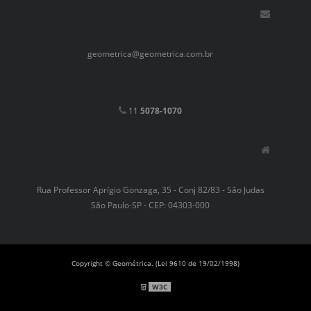
geometrica@geometrica.com.br
11
5078-1070
Rua Professor Aprígio Gonzaga, 35 - Conj 82/83 - São Judas
São Paulo-SP - CEP: 04303-000
Copyright © Geométrica. (Lei 9610 de 19/02/1998)
W3C